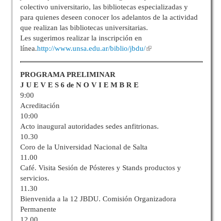
colectivo universitario, las bibliotecas especializadas y
para quienes deseen conocer los adelantos de la actividad
que realizan las bibliotecas universitarias.
Les sugerimos realizar la inscripción en
línea.
http://www.unsa.edu.ar/biblio/jbdu/
PROGRAMA PRELIMINAR
J U E V E S 6 de N O V I E M B R E
9:00
Acreditación
10:00
Acto inaugural autoridades sedes anfitrionas.
10.30
Coro de la Universidad Nacional de Salta
11.00
Café. Visita Sesión de Pósteres y Stands productos y
servicios.
11.30
Bienvenida a la 12 JBDU. Comisión Organizadora
Permanente
12.00