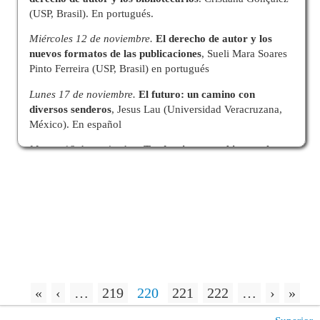
(USP, Brasil). En portugués.
Miércoles 12 de noviembre.
El derecho de autor y los
nuevos formatos de las publicaciones
, Sueli Mara Soares
Pinto Ferreira (USP, Brasil) en portugués
Lunes 17 de noviembre.
El futuro: un camino con
diversos senderos
, Jesus Lau (Universidad Veracruzana,
México). En español
Martes 18 de noviembre.
Tendencias y cambios en el
entorno de la información
, Sueli Mara Soares Pinto
Ferreira (USP, Brasil), en portugués
Acceso a los webinars:
http://iptv.usp.br/portal/transmission/iflalac
Más información:
http://blogs.ifla.org/lac/?p=629
Ver diferencias horario aquí
«
‹
…
219
220
221
222
…
›
»