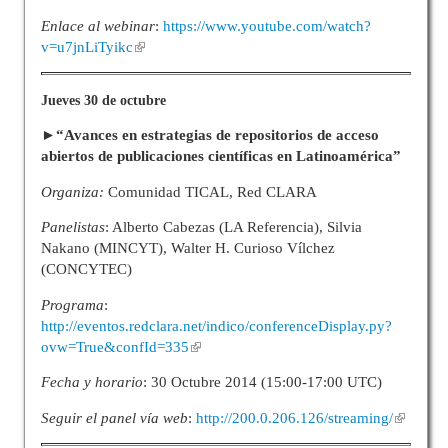
Enlace al webinar
:
https://www.youtube.com/watch?
v=u7jnLiTyikc
Jueves 30 de octubre
►
“Avances en estrategias de repositorios de acceso
abiertos
de publicaciones científicas en Latinoamérica”
Organiza:
Comunidad TICAL, Red CLARA
Panelistas
: Alberto Cabezas (LA Referencia), Silvia
Nakano (MINCYT), Walter H. Curioso Vílchez
(CONCYTEC)
Programa
:
http://eventos.redclara.net/indico/conferenceDisplay.py?
ovw=True&confId=335
Fecha y horario
: 30 Octubre 2014 (15:00-17:00 UTC)
Seguir el panel vía web
:
http://200.0.206.126/streaming/