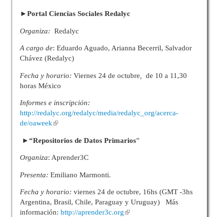
►Portal Ciencias Sociales Redalyc
Organiza:
Redalyc
A cargo de
: Eduardo Aguado, Arianna Becerril, Salvador
Chávez (Redalyc)
Fecha y horario:
Viernes 24 de octubre
,
de 10 a 11,30
horas México
Informes e inscripción:
http://redalyc.org/redalyc/media/redalyc_org/acerca-
de/oaweek
►“Repositorios de Datos Primarios
”
Organiza
: Aprender3C
Presenta:
Emiliano Marmonti.
Fecha y horario:
viernes 24 de octubre, 16hs (GMT -3hs
Argentina, Brasil, Chile, Paraguay y Uruguay) Más
información:
http://aprender3c.org