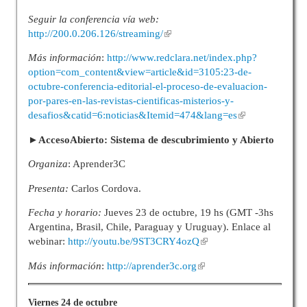
Seguir la conferencia vía web:
http://200.0.206.126/streaming/
Más información
:
http://www.redclara.net/index.php?
option=com_content&view=article&id=3105:23-de-
octubre-conferencia-editorial-el-proceso-de-evaluacion-
por-pares-en-las-revistas-cientificas-misterios-y-
desafios&catid=6:noticias&Itemid=474&lang=es
►AccesoAbierto: Sistema de descubrimiento y Abierto
Organiza
: Aprender3C
Presenta:
Carlos Cordova.
Fecha y horario:
Jueves 23 de octubre, 19 hs (GMT -3hs
Argentina, Brasil, Chile, Paraguay y Uruguay). Enlace al
webinar:
http://youtu.be/9ST3CRY4ozQ
Más información
:
http://aprender3c.org
Viernes 24 de octubre