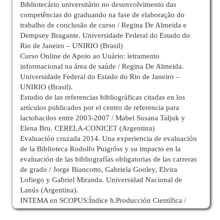
Bibliotecário universitário no desenvolvimento das
competências do graduando na fase de elaboração do
trabalho de conclusão de curso / Regina De Almeida e
Dempsey Bragante. Universidade Federal do Estado do
Rio de Janeiro – UNIRIO (Brasil)
Curso Online de Apoio ao Uuário: letramento
informacional na área de saúde / Regina De Almeida.
Universidade Federal do Estado do Rio de Janeiro –
UNIRIO (Brasil).
Estudio de las referencias bibliográficas citadas en los
artículos publicados por el centro de referencia para
lactobacilos entre 2003-2007 / Mabel Susana Taljuk y
Elena Bru. CERELA-CONICET (Argentina)
Evaluación cruzada 2014. Una experiencia de evaluación
de la Biblioteca Rodolfo Puigróss y su impacto en la
evaluación de las bibliografías obligatorias de las carreras
de grado / Jorge Biancotto, Gabriela Gooley, Elvira
Lofiego y Gabriel Miranda. Universidad Nacional de
Lanús (Argentina).
INTEMA en SCOPUS:Índice h.Producción Científica /
Nancy Lenzo. INTEMA-UNMdP-CONICET (Argentina).