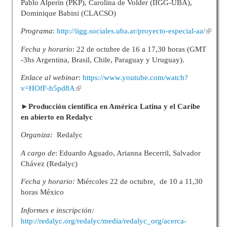
Pablo Alperin (PKP), Carolina de Volder (IIGG-UBA),
Dominique Babini (CLACSO)
Programa
:
http://iigg.sociales.uba.ar/proyecto-especial-aa/
Fecha y horario
: 22 de octubre de 16 a 17,30 horas (GMT
-3hs Argentina, Brasil, Chile, Paraguay y Uruguay).
Enlace al webinar
:
https://www.youtube.com/watch?
v=HOfF-h5pd8A
►Producción científica en América Latina y el Caribe
en abierto en Redalyc
Organiza:
Redalyc
A cargo de
: Eduardo Aguado, Arianna Becerril, Salvador
Chávez (Redalyc)
Fecha y horario:
Miércoles 22 de octubre
,
de 10 a 11,30
horas México
Informes e inscripción:
http://redalyc.org/redalyc/media/redalyc_org/acerca-