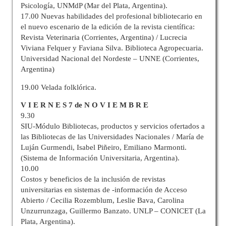
Psicología, UNMdP (Mar del Plata, Argentina).
17.00 Nuevas habilidades del profesional bibliotecario en
el nuevo escenario de la edición de la revista científica:
Revista Veterinaria (Corrientes, Argentina) / Lucrecia
Viviana Felquer y Faviana Silva. Biblioteca Agropecuaria.
Universidad Nacional del Nordeste – UNNE (Corrientes,
Argentina)
19.00 Velada folklórica.
V I E R N E S 7 de N O V I E M B R E
9.30
SIU-Módulo Bibliotecas, productos y servicios ofertados a
las Bibliotecas de las Universidades Nacionales / María de
Luján Gurmendi, Isabel Piñeiro, Emiliano Marmonti.
(Sistema de Información Universitaria, Argentina).
10.00
Costos y beneficios de la inclusión de revistas
universitarias en sistemas de -información de Acceso
Abierto / Cecilia Rozemblum, Leslie Bava, Carolina
Unzurrunzaga, Guillermo Banzato. UNLP – CONICET (La
Plata, Argentina).