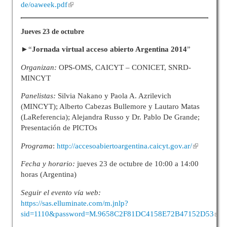
de/oaweek.pdf
Jueves 23 de octubre
►
“
Jornada virtual acceso abierto Argentina 2014
”
Organizan:
OPS-OMS, CAICYT – CONICET, SNRD-
MINCYT
Panelistas:
Silvia Nakano y Paola A. Azrilevich
(MINCYT); Alberto Cabezas Bullemore y Lautaro Matas
(LaReferencia); Alejandra Russo y Dr. Pablo De Grande;
Presentación de PICTOs
Programa
:
http://accesoabiertoargentina.caicyt.gov.ar/
Fecha y horario:
jueves 23 de octubre de 10:00 a 14:00
horas (Argentina)
Seguir el evento vía web:
https://sas.elluminate.com/m.jnlp?
sid=1110&password=M.9658C2F81DC4158E72B47152D53