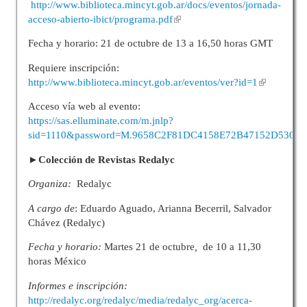
http://www.biblioteca.mincyt.gob.ar/docs/eventos/jornada-
acceso-abierto-ibict/programa.pdf
Fecha y horario: 21 de octubre de 13 a 16,50 horas GMT
Requiere inscripción:
http://www.biblioteca.mincyt.gob.ar/eventos/ver?id=1
Acceso vía web al evento:
https://sas.elluminate.com/m.jnlp?
sid=1110&password=M.9658C2F81DC4158E72B47152D53006
►Colección de Revistas
Redalyc
Organiza:
Redalyc
A cargo de
: Eduardo Aguado, Arianna Becerril, Salvador
Chávez (Redalyc)
Fecha y horario:
Martes 21 de octubre
,
de 10 a 11,30
horas México
Informes e inscripción:
http://redalyc.org/redalyc/media/redalyc_org/acerca-