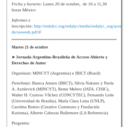
Fecha y horario:
Lunes 20 de octubre
,
de 10 a 11,30
horas México
Informes e
inscripción:
http://redalyc.org/redalyc/media/redalyc_org/acerca-
de/oaweek.pdf
Martes 21 de octubre
►Jornada Argentino-Brasileña de Acceso Abierto y
Derechos de Autor
Organizan
: MINCYT (Argentina) e IBICT (Brasil)
Panelistas
: Bianca Amaro (IBICT), Silvia Nakano y Paola
A. Azrilevich (MINCYT), Reme Melero (IATA. CISIC),
Walter H. Curioso Vílchez (CONCYTEC), Fernando Leite
(Universidad de Brasilia), María Clara Lima (UNLP),
Carolina Botero (Creative Commons y Fundación
Karisma), Alberto Cabezas Bullemore (LA Referencia)
Programa: