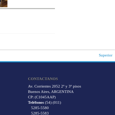
Superior
CONTACTANOS
Av. Corrientes 2052 2º y 3º pisos
Buenos Aires, ARGENTINA
CP: (C1045AAP)
Teléfonos
(54) (011)
5285-5580
5285-5583