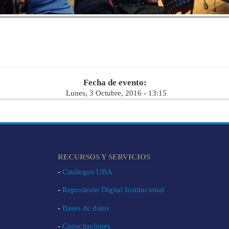
Fecha de evento:
Lunes, 3 Octubre, 2016 - 13:15
RECURSOS Y SERVICIOS
-
Catálogos UBA
-
Repositorio Digital Institucional
-
Bases de datos
-
Capacitaciones