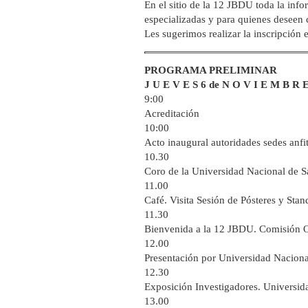
En el sitio de la 12 JBDU toda la infor
especializadas y para quienes deseen c
Les sugerimos realizar la inscripción e
PROGRAMA PRELIMINAR
J U E V E S 6 de N O V I E M B R 
9:00
Acreditación
10:00
Acto inaugural autoridades sedes anfit
10.30
Coro de la Universidad Nacional de S
11.00
Café. Visita Sesión de Pósteres y Stan
11.30
Bienvenida a la 12 JBDU. Comisión 
12.00
Presentación por Universidad Nacional
12.30
Exposición Investigadores. Universida
13.00