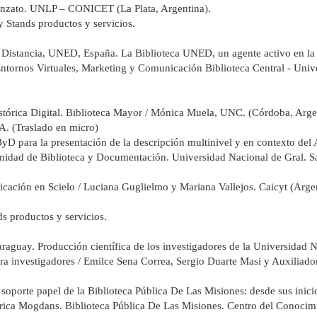
nzato. UNLP – CONICET (La Plata, Argentina).
y Stands productos y servicios.
Distancia, UNED, España. La Biblioteca UNED, un agente activo en la f
 Entornos Virtuales, Marketing y Comunicación Biblioteca Central - Uni
istórica Digital. Biblioteca Mayor / Mónica Muela, UNC. (Córdoba, Arge
A. (Traslado en micro)
D para la presentación de la descripción multinivel y en contexto del
nidad de Biblioteca y Documentación. Universidad Nacional de Gral. S
unicación en Scielo / Luciana Guglielmo y Mariana Vallejos. Caicyt (Arge
ds productos y servicios.
raguay. Producción científica de los investigadores de la Universidad 
ra investigadores / Emilce Sena Correa, Sergio Duarte Masi y Auxiliad
oporte papel de la Biblioteca Pública De Las Misiones: desde sus inicio
Erica Mogdans. Biblioteca Pública De Las Misiones. Centro del Conocimi