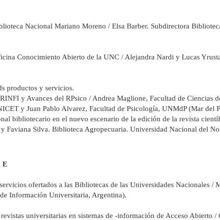
Biblioteca Nacional Mariano Moreno / Elsa Barber. Subdirectora Bibliote
 Oficina Conocimiento Abierto de la UNC / Alejandra Nardi y Lucas Yrus
ds productos y servicios.
RINFI y Avances del RPsico / Andrea Maglione, Facultad de Ciencias d
y Juan Pablo Alvarez, Facultad de Psicología, UNMdP (Mar del Pla
l bibliotecario en el nuevo escenario de la edición de la revista científ
r y Faviana Silva. Biblioteca Agropecuaria. Universidad Nacional del N
R E
ervicios ofertados a las Bibliotecas de las Universidades Nacionales /
de Información Universitaria, Argentina).
e revistas universitarias en sistemas de -información de Acceso Abierto 