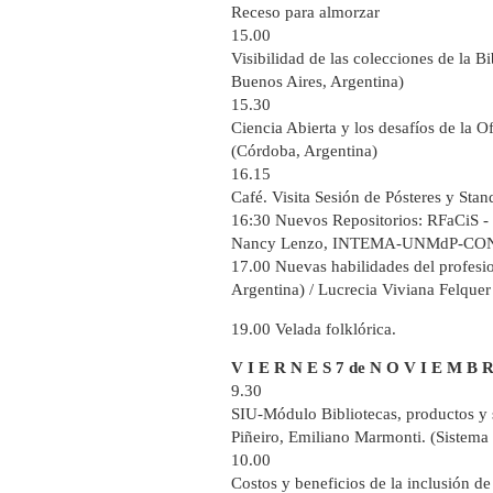
Receso para almorzar
15.00
Visibilidad de las colecciones de la 
Buenos Aires, Argentina)
15.30
Ciencia Abierta y los desafíos de la
(Córdoba, Argentina)
16.15
Café. Visita Sesión de Pósteres y Stan
16:30 Nuevos Repositorios: RFaCiS - 
Nancy Lenzo, INTEMA-UNMdP-CONICET 
17.00 Nuevas habilidades del profesiona
Argentina) / Lucrecia Viviana Felque
19.00 Velada folklórica.
V I E R N E S 7 de N O V I E M B 
9.30
SIU-Módulo Bibliotecas, productos y s
Piñeiro, Emiliano Marmonti. (Sistema 
10.00
Costos y beneficios de la inclusión d