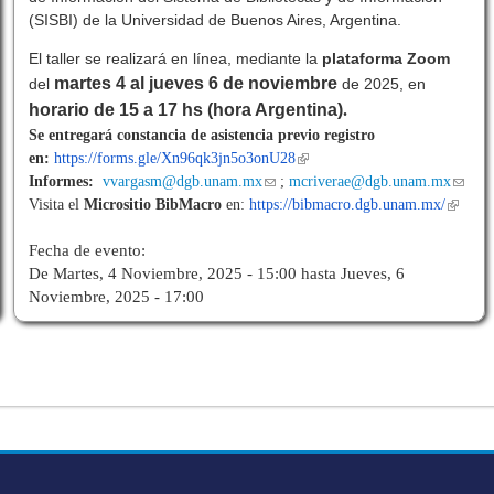
(SISBI) de la Universidad de Buenos Aires, Argentina.
El taller se realizará en línea, mediante la
plataforma Zoom
martes 4 al jueves 6 de noviembre
del
de 2025, en
horario de 15 a 17 hs (hora Argentina)
.
LpgoO8BM3uxRpcZ2GFutkwbEO47HiTSA/viewform
Se entregará constancia de asistencia previo registro
en:
https://forms.gle/Xn96qk3jn5o3onU28
Informes:
vvargasm@dgb.unam.mx
;
mcriverae@dgb.unam.mx
Visita el
Micrositio BibMacro
en:
https://bibmacro.dgb.unam.mx/
Fecha de evento:
De
Martes, 4 Noviembre, 2025 - 15:00
hasta
Jueves, 6
Noviembre, 2025 - 17:00