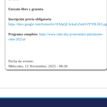
Entrada libre y gratuita
Inscripción previa obligatoria
:
https://docs.google.com/forms/d/e/1FAIpQLSckiaGZmhVZFY8L0U
Programa completo:
https://www.cnba.uba.ar/encuentro-patrimonio-
cnba-2025
Fecha de evento:
Miércoles, 12 Noviembre, 2025 - 08:30