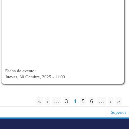
Fecha de evento:
Jueves, 30 Octubre, 2025 - 11:00
«
‹
…
3
4
5
6
…
›
»
Superior